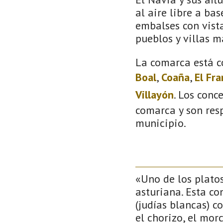
al aire libre a bas
embalses con vista
pueblos y villas m
La comarca está c
Boal
,
Coaña
,
El Fr
Villayón
. Los conc
comarca y son resp
municipio.
«Uno de los plato
asturiana. Esta co
(judías blancas) 
el chorizo, el morc