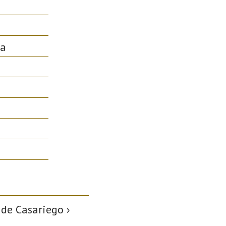
ia
 de Casariego ›