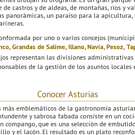
e de castros y de aldeas, de montañas, ríos y val
s panorámicas, un paraíso para la apicultura, y
arineras.
onformada por uno o varios concejos (municipio
anco
,
Grandas de Salime
,
Illano
,
Navia
,
Pesoz
,
Ta
ejos representan las divisiones administrativas
onsables de la gestión de los asuntos locales
Conocer Asturias
s más emblemáticos de la gastronomía asturia
ntundente y sabrosa fabada consiste en un coc
con compango, que es una selección de embutid
illo y el lacón. El resultado es un plato reconf