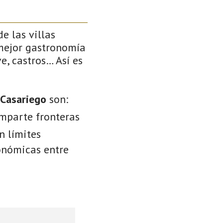
e las villas
 mejor gastronomía
e, castros… Así es
 Casariego
son:
omparte fronteras
n límites
conómicas entre