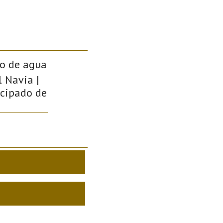
so de agua
l Navia |
incipado de