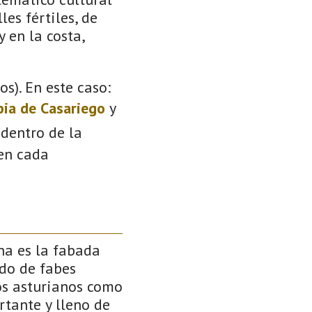
les fértiles, de
 en la costa,
s). En este caso:
pia de Casariego
y
 dentro de la
 en cada
na es la fabada
ido de fabes
os asturianos como
ortante y lleno de