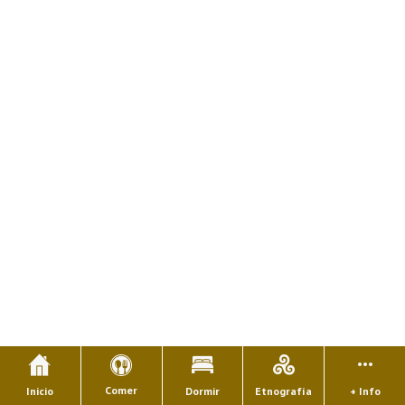
Comer
Inicio
Dormir
Etnografía
+ Info