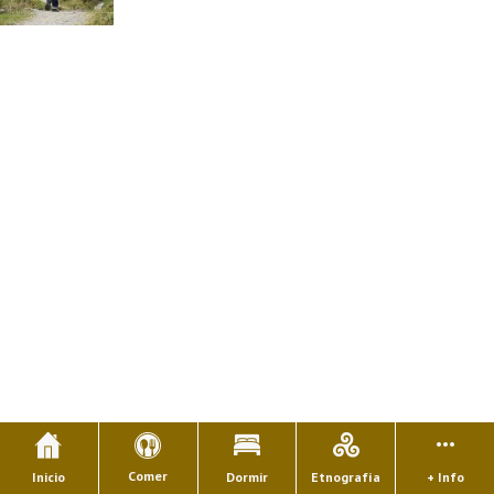
Comer
Inicio
Dormir
Etnografía
+ Info