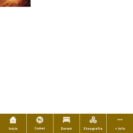
Comer
Inicio
Dormir
Etnografía
+ Info