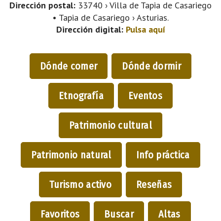
Dirección postal:
33740 › Villa de Tapia de Casariego
• Tapia de Casariego › Asturias.
Dirección digital:
Pulsa aquí
Dónde comer
Dónde dormir
Etnografía
Eventos
Patrimonio cultural
Patrimonio natural
Info práctica
Turismo activo
Reseñas
Favoritos
Buscar
Altas