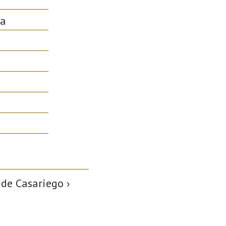
ia
 de Casariego ›