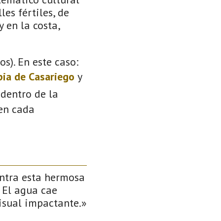
les fértiles, de
 en la costa,
s). En este caso:
pia de Casariego
y
 dentro de la
 en cada
entra esta hermosa
 El agua cae
isual impactante.»