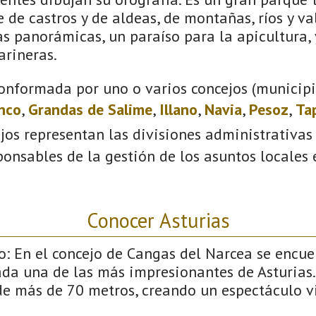
e de castros y de aldeas, de montañas, ríos y val
s panorámicas, un paraíso para la apicultura, y
arineras.
onformada por uno o varios concejos (municipio
anco
,
Grandas de Salime
,
Illano
,
Navia
,
Pesoz
,
Ta
ejos representan las divisiones administrativas
onsables de la gestión de los asuntos locales
Conocer Asturias
o: En el concejo de Cangas del Narcea se encu
ada una de las más impresionantes de Asturias.
de más de 70 metros, creando un espectáculo v