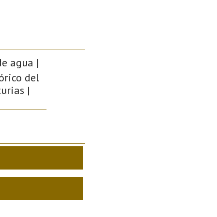
de agua |
órico del
urias |