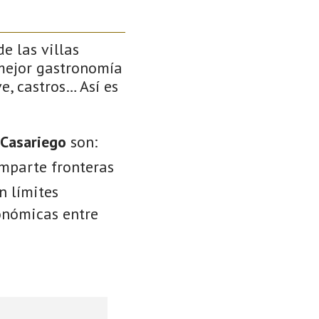
e las villas
 mejor gastronomía
e, castros… Así es
 Casariego
son:
omparte fronteras
n límites
conómicas entre