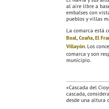
al aire libre a bas
embalses con vista
pueblos y villas m
La comarca está c
Boal
,
Coaña
,
El Fr
Villayón
. Los conc
comarca y son resp
municipio.
«Cascada del Cioy
cascada, consider
desde una altura 