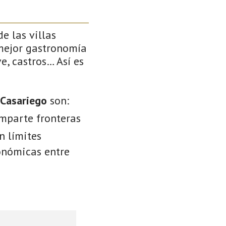
e las villas
 mejor gastronomía
e, castros… Así es
 Casariego
son:
omparte fronteras
n límites
conómicas entre