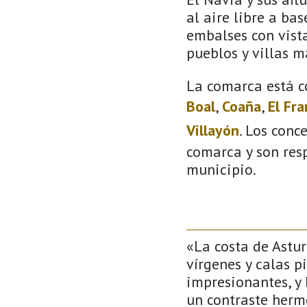
al aire libre a bas
embalses con vista
pueblos y villas m
La comarca está c
Boal
,
Coaña
,
El Fr
Villayón
. Los conc
comarca y son resp
municipio.
«La costa de Astur
vírgenes y calas p
impresionantes, y
un contraste herm