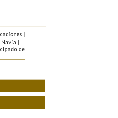
icaciones |
 Navia |
incipado de