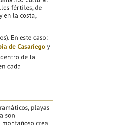
les fértiles, de
 en la costa,
s). En este caso:
pia de Casariego
y
 dentro de la
 en cada
ramáticos, playas
na son
je montañoso crea