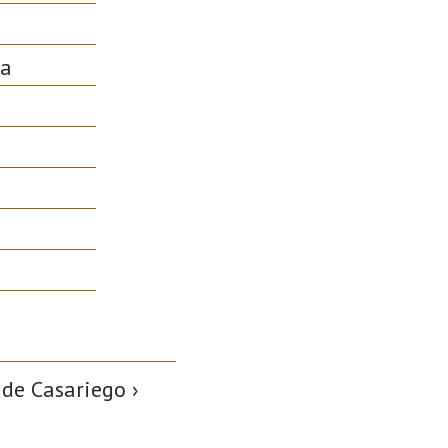
ia
 de Casariego ›