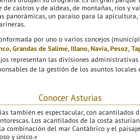
e de castros y de aldeas, de montañas, ríos y val
s panorámicas, un paraíso para la apicultura, y
arineras.
onformada por uno o varios concejos (municipio
anco
,
Grandas de Salime
,
Illano
,
Navia
,
Pesoz
,
Ta
ejos representan las divisiones administrativas
onsables de la gestión de los asuntos locales
Conocer Asturias
ias también es espectacular, con acantilados d
intorescas. Los acantilados de la costa asturia
 la combinación del mar Cantábrico y el paisa
oso y único.»