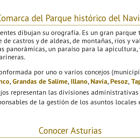
omarca del Parque histórico del Nav
uentes dibujan su orografía. Es un gran parque 
e de castros y de aldeas, de montañas, ríos y val
s panorámicas, un paraíso para la apicultura, y
arineras.
onformada por uno o varios concejos (municipio
anco
,
Grandas de Salime
,
Illano
,
Navia
,
Pesoz
,
Ta
ejos representan las divisiones administrativas
onsables de la gestión de los asuntos locales
Conocer Asturias