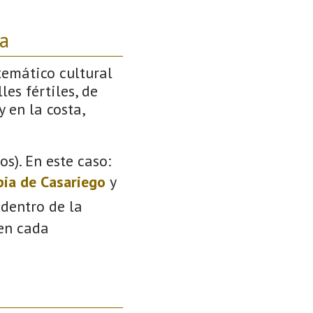
ia
temático cultural
les fértiles, de
 en la costa,
s). En este caso:
pia de Casariego
y
 dentro de la
 en cada