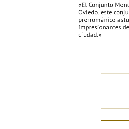
«El Conjunto Monu
Oviedo, este conju
prerrománico astu
impresionantes det
ciudad.»