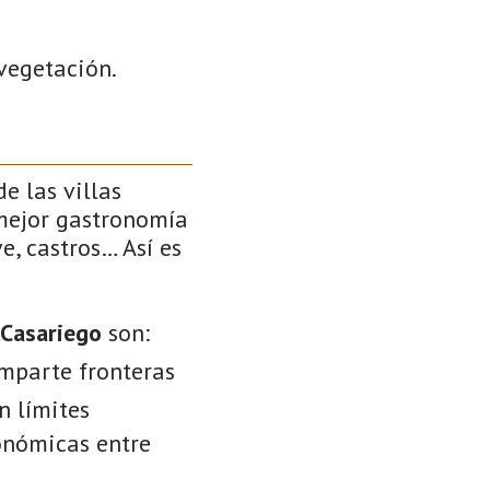
vegetación.
e las villas
 mejor gastronomía
e, castros… Así es
 Casariego
son:
omparte fronteras
n límites
conómicas entre