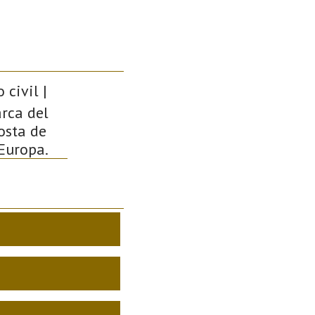
 civil |
arca del
osta de
 Europa.