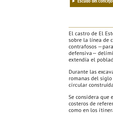
Escudo del concejo
El castro de El Es
sobre la línea de c
contrafosos —para
defensiva— delimi
extendía el pobla
Durante las excav
romanas del siglo 
circular construíd
Se considera que 
costeros de refere
como en los itiner