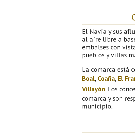
C
El Navia y sus afl
al aire libre a bas
embalses con vista
pueblos y villas m
La comarca está c
Boal
,
Coaña
,
El Fr
Villayón
. Los conc
comarca y son resp
municipio.