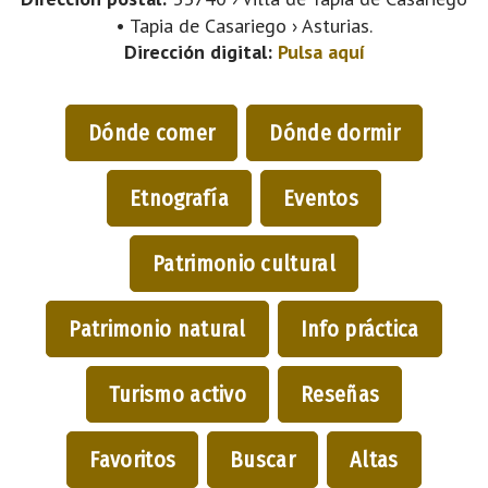
• Tapia de Casariego › Asturias.
Dirección digital:
Pulsa aquí
Dónde comer
Dónde dormir
Etnografía
Eventos
Patrimonio cultural
Patrimonio natural
Info práctica
Turismo activo
Reseñas
Favoritos
Buscar
Altas