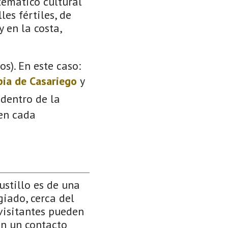
temático cultural
les fértiles, de
 en la costa,
s). En este caso:
pia de Casariego
y
 dentro de la
 en cada
ustillo es de una
giado, cerca del
visitantes pueden
en un contacto