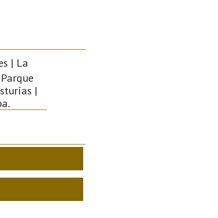
es | La
 Parque
sturias |
pa.