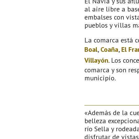
El Navia y sus afl
al aire libre a bas
embalses con vista
pueblos y villas m
La comarca está c
Boal
,
Coaña
,
El Fr
Villayón
. Los conc
comarca y son resp
municipio.
«Además de la cuev
belleza excepciona
río Sella y rodea
disfrutar de vist