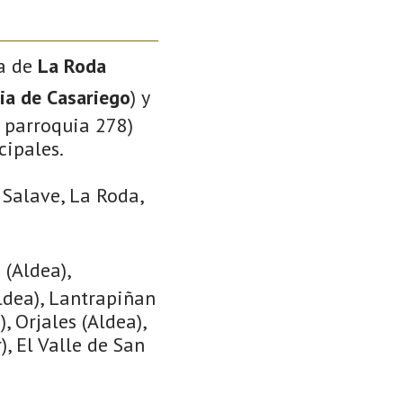
ia de
La Roda
ia de Casariego
) y
a parroquia 278)
cipales.
 Salave, La Roda,
(Aldea),
Aldea), Lantrapiñan
, Orjales (Aldea),
), El Valle de San