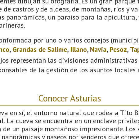
uentes dibujan su orografía. Es un gran parque 
e de castros y de aldeas, de montañas, ríos y val
s panorámicas, un paraíso para la apicultura, y
arineras.
onformada por uno o varios concejos (municipio
anco
,
Grandas de Salime
,
Illano
,
Navia
,
Pesoz
,
Ta
ejos representan las divisiones administrativas
onsables de la gestión de los asuntos locales
Conocer Asturias
a en sí, el entorno natural que rodea a Tito B
l. La cueva se encuentra en un enclave privile
da de un paisaje montañoso impresionante. Los 
as panorámicas y paseos por senderos que ofrec