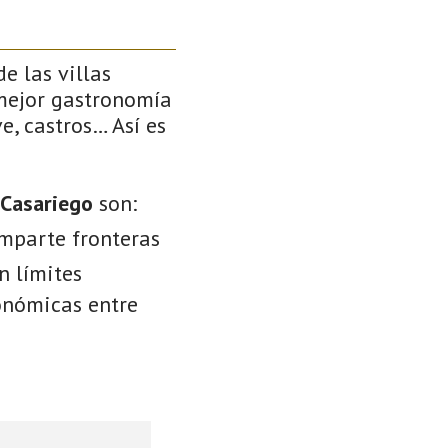
e las villas
 mejor gastronomía
e, castros… Así es
 Casariego
son:
omparte fronteras
n límites
conómicas entre