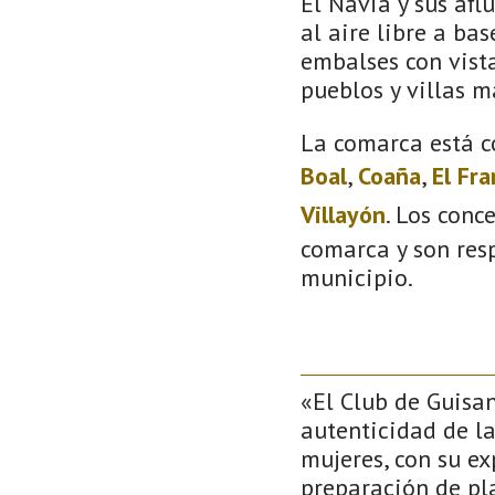
El Navia y sus afl
al aire libre a bas
embalses con vista
pueblos y villas m
La comarca está c
Boal
,
Coaña
,
El Fr
Villayón
. Los conc
comarca y son resp
municipio.
«El Club de Guisan
autenticidad de la
mujeres, con su ex
preparación de pla