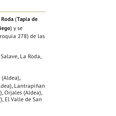
 Roda
(
Tapia de
iego
) y se
roquia 278) de las
 Salave, La Roda,
(Aldea),
Aldea), Lantrapiñan
, Orjales (Aldea),
), El Valle de San