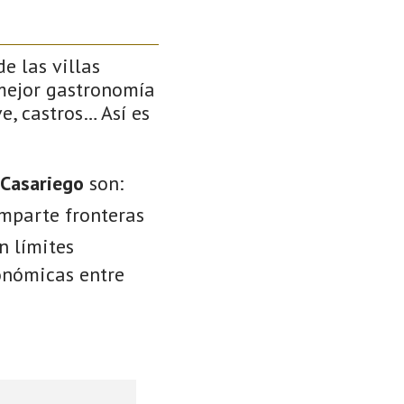
e las villas
 mejor gastronomía
e, castros… Así es
 Casariego
son:
omparte fronteras
n límites
conómicas entre