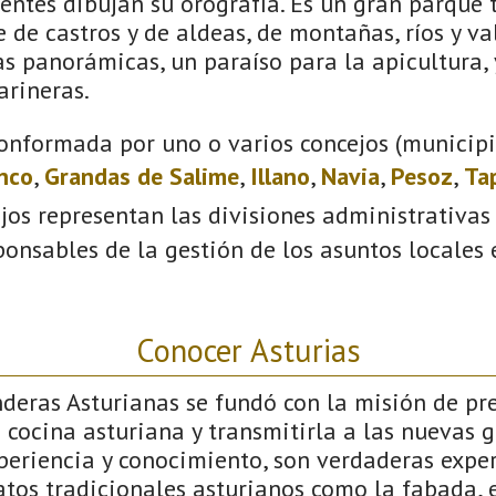
uentes dibujan su orografía. Es un gran parque 
e de castros y de aldeas, de montañas, ríos y val
s panorámicas, un paraíso para la apicultura, y
arineras.
onformada por uno o varios concejos (municipio
anco
,
Grandas de Salime
,
Illano
,
Navia
,
Pesoz
,
Ta
ejos representan las divisiones administrativas
onsables de la gestión de los asuntos locales
Conocer Asturias
deras Asturianas se fundó con la misión de pre
 cocina asturiana y transmitirla a las nuevas 
periencia y conocimiento, son verdaderas exper
tos tradicionales asturianos como la fabada, e