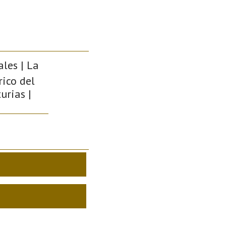
ales | La
rico del
urias |