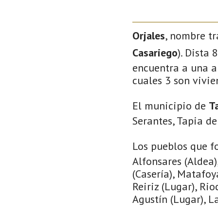
Orjales
, nombre tr
Casariego
). Dista
encuentra a una al
cuales 3 son vivie
El municipio de
T
Serantes, Tapia de
Los pueblos que f
Alfonsares (Aldea)
(Casería), Matafoy
Reiriz (Lugar), Rio
Agustín (Lugar), La