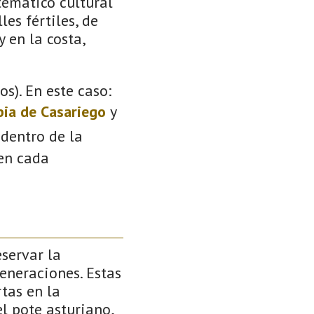
temático cultural
les fértiles, de
 en la costa,
s). En este caso:
pia de Casariego
y
 dentro de la
 en cada
servar la
generaciones. Estas
tas en la
l pote asturiano,