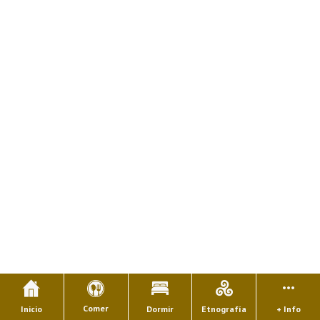
Comer
Inicio
Dormir
Etnografía
+ Info