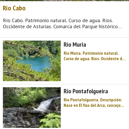
Río Cabo
Río Cabo. Patrimonio natural. Curso de agua. Ríos.
Occidente de Asturias. Comarca del Parque histórico
del Navia. Costa de Asturias. Olas y playas ´surferas`
como Anguileiro, una capital que es una de las villas
Río Muria
marineras más interesantes de Ast ...
Río Muria. Patrimonio natural.
Curso de agua. Ríos. Occidente de
Asturias. Comarca del Parque
histórico del Navia. Costa de
Asturias. Olas y playas ´surferas`
como Anguileiro, una capital que
es una de las villas marineras más
Río Pontafolgueira
interesantes de As ...
Río Pontafolgueira. Descripción:
Nace en El Vao del Arca, concejo
de Tapia de Casariego, y después
de un recorrido de 5-10 km,
desemboca en el mar Cantábrico,
en la playa dos Campos.