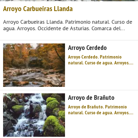
Arroyo Carbueiras Llanda
Arroyo Carbueiras Llanda. Patrimonio natural. Curso de
agua. Arroyos. Occidente de Asturias. Comarca del
Parque histórico del Navia. Costa de Asturias. Olas y
playas ´surferas` como Anguileiro, una capital que es
Arroyo Cerdedo
una de las villas marineras más ...
Arroyo Cerdedo. Patrimonio
natural. Curso de agua. Arroyos.
Occidente de Asturias. Comarca
del Parque histórico del Navia.
Costa de Asturias. Olas y playas
´surferas` como Anguileiro, una
capital que es una de las villas
Arroyo de Brañuto
marineras más interesant ...
Arroyo de Brañuto. Patrimonio
natural. Curso de agua. Arroyos.
Occidente de Asturias. Comarca
del Parque histórico del Navia.
Costa de Asturias. Olas y playas
´surferas` como Anguileiro, una