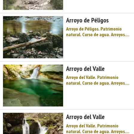
Costa de Asturias. Olas y playas
´surferas` como Anguileiro, una
capital que es una de las villas
Arroyo de Péligos
marineras más int ...
Arroyo de Péligos. Patrimonio
natural. Curso de agua. Arroyos.
Occidente de Asturias. Comarca
del Parque histórico del Navia.
Costa de Asturias. Olas y playas
´surferas` como Anguileiro, una
capital que es una de las villas
Arroyo del Valle
marineras más interes ...
Arroyo del Valle. Patrimonio
natural. Curso de agua. Arroyos.
Occidente de Asturias. Comarca
del Parque histórico del Navia.
Costa de Asturias. Olas y playas
´surferas` como Anguileiro, una
capital que es una de las villas
Arroyo del Valle
marineras más interesa ...
Arroyo del Valle. Patrimonio
natural. Curso de agua. Arroyos.