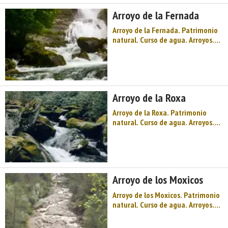
capital que es una de las villas
Arroyo de la Fernada
marineras más interes ...
Arroyo de la Fernada. Patrimonio
natural. Curso de agua. Arroyos.
Occidente de Asturias. Comarca
del Parque histórico del Navia.
Costa de Asturias. Olas y playas
´surferas` como Anguileiro, una
capital que es una de las villas
Arroyo de la Roxa
marineras más inte ...
Arroyo de la Roxa. Patrimonio
natural. Curso de agua. Arroyos.
Occidente de Asturias. Comarca
del Parque histórico del Navia.
Costa de Asturias. Olas y playas
´surferas` como Anguileiro, una
capital que es una de las villas
Arroyo de los Moxicos
marineras más interes ...
Arroyo de los Moxicos. Patrimonio
natural. Curso de agua. Arroyos.
Occidente de Asturias. Comarca
del Parque histórico del Navia.