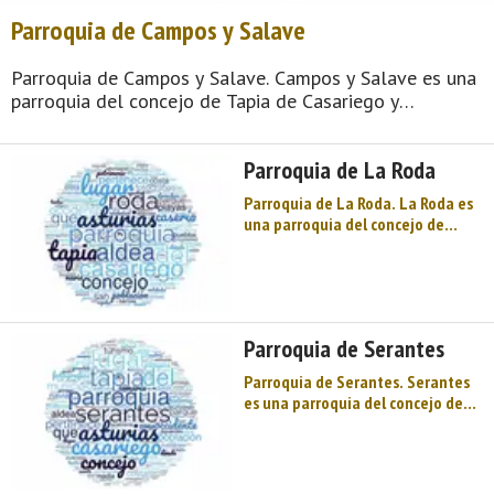
Parroquia de Campos y Salave
Parroquia de Campos y Salave. Campos y Salave es una
parroquia del concejo de Tapia de Casariego y
comprende las siguientes 5 entidades de población:
Cortaficio (Casería), Folgueiras (Casería), Rabote
Parroquia de La Roda
(Casería), La Rebollada (Case ...
Parroquia de La Roda. La Roda es
una parroquia del concejo de
Tapia de Casariego y comprende
las siguientes 17 entidades de
población: Acevedo (Aldea),
Alfonsares (Aldea), La Barrosa
(Aldea), Bustelo (Casería), Jarias
Parroquia de Serantes
(Aldea), Lantrapiñ ...
Parroquia de Serantes. Serantes
es una parroquia del concejo de
Tapia de Casariego y comprende
las siguientes 8 entidades de
población: Acebreiral (Casería),
Acevedín (Lugar), La Brañela