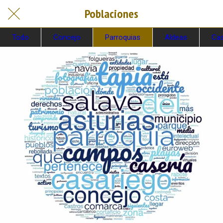
Poblaciones
Todo
Concejo
Parroquias
Aldeas
Cas