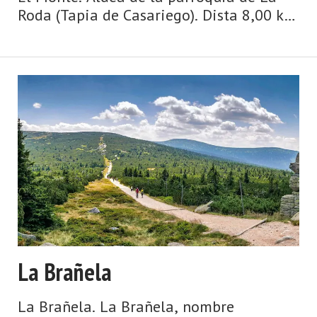
Roda (Tapia de Casariego). Dista 8,00 km
de la capital municipal (Tapia de
Casariego) y se encuentra a una altitud
de 180 m. Cuenta con 6 viviendas (la
parroquia 278) de la ...
La Brañela
La Brañela. La Brañela, nombre