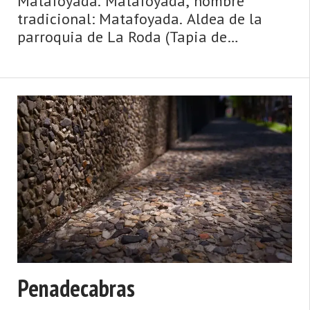
Matafoyada. Matafoyada, nombre
tradicional: Matafoyada. Aldea de la
parroquia de La Roda (Tapia de
Casariego). Dista 8,00 km de la capital
municipal (Tapia de Casariego) y se
encuentra a una altitud de 80 m. Cuenta
con 4 viviendas (la parroquia 278) ...
Penadecabras