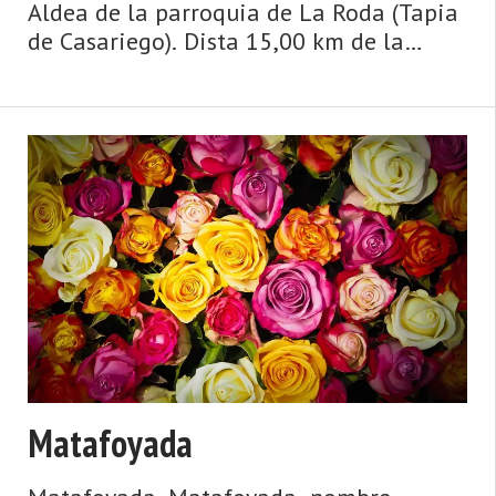
Aldea de la parroquia de La Roda (Tapia
de Casariego). Dista 15,00 km de la
capital municipal (Tapia de Casariego) y
se encuentra a una altitud de 200 m.
Cuenta con 9 viviendas (la parroquia
278) de las cua ...
Matafoyada