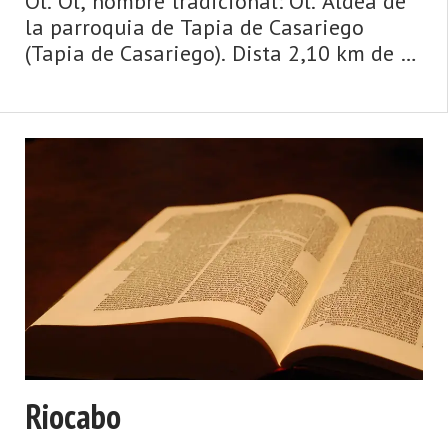
Ol. Ol, nombre tradicional: Ol. Aldea de
la parroquia de Tapia de Casariego
(Tapia de Casariego). Dista 2,10 km de la
capital municipal (Tapia de Casariego) y
se encuentra a una altitud de 40 m.
Cuenta con 6 viviendas (la parroquia
1.812) de las cual ...
Riocabo