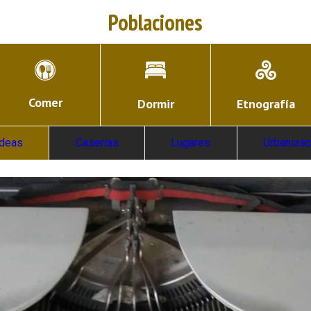
Poblaciones
Comer
Dormir
Etnografía
ldeas
Caserías
Lugares
Urbaniza