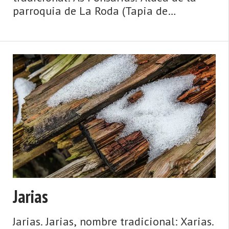
parroquia de La Roda (Tapia de
Casariego). Dista 12,00 km de la capital
municipal (Tapia de Casariego) y se
encuentra a una altitud de 99 m. Cuenta
con 4 viviendas (la parroquia 27 ...
Jarias
Jarias. Jarias, nombre tradicional: Xarias.