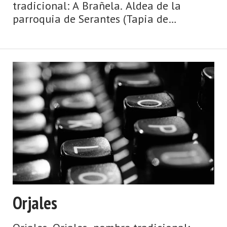
tradicional: A Brañela. Aldea de la
parroquia de Serantes (Tapia de
Casariego). Dista 8,00 km de la capital
municipal (Tapia de Casariego) y se
encuentra a una altitud de 216 m.
Cuenta con 5 viviendas (la parr ...
Orjales