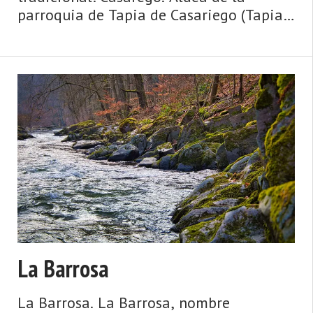
parroquia de Tapia de Casariego (Tapia
de Casariego). Dista 1,50 km de la
capital municipal (Tapia de Casariego) y
se encuentra a una altitud de 40 m.
Cuenta con 29 viviendas (la parroqu ...
La Barrosa
La Barrosa. La Barrosa, nombre