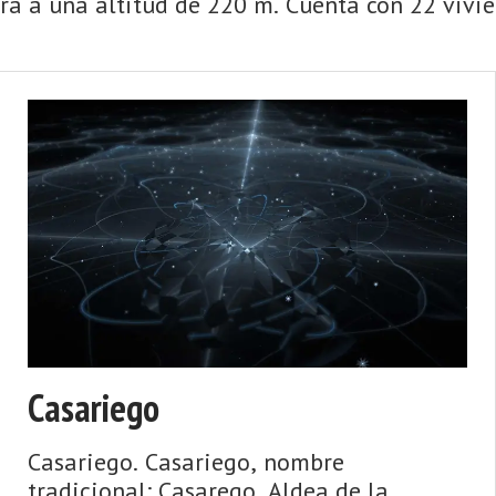
a a una altitud de 220 m. Cuenta con 22 vivien
Casariego
Casariego. Casariego, nombre
tradicional: Casarego. Aldea de la