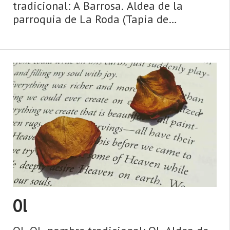
tradicional: A Barrosa. Aldea de la
parroquia de La Roda (Tapia de
Casariego). Dista 14,00 km de la capital
municipal (Tapia de Casariego) y se
encuentra a una altitud de 80 m. Cuenta
con 5 viviendas (la parroquia 278) ...
Ol