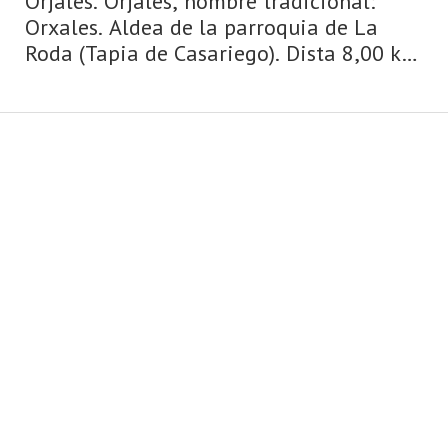
Orjales. Orjales, nombre tradicional:
Orxales. Aldea de la parroquia de La
Roda (Tapia de Casariego). Dista 8,00 km
de la capital municipal (Tapia de
Casariego) y se encuentra a una altitud
de 220 m. Cuenta con 4 viviendas (la
parroquia 278) de las c ...