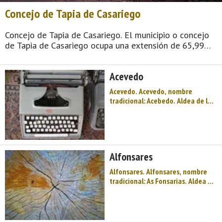
Concejo de Tapia de Casariego
Concejo de Tapia de Casariego. El municipio o concejo
de Tapia de Casariego ocupa una extensión de 65,99
km² y cuenta con 2.574 viviendas de las cuales 1.405
son viviendas principales y 1,169 viviendas no
Acevedo
principales. Las parroquias que for ...
Acevedo. Acevedo, nombre
tradicional: Acebedo. Aldea de la
parroquia de La Roda (Tapia de
Casariego). Dista 8,00 km de la
capital municipal (Tapia de
Casariego) y se encuentra a una
altitud de 220 m. Cuenta con 22
Alfonsares
viviendas (la parroquia 278) de las
...
Alfonsares. Alfonsares, nombre
tradicional: As Fonsarias. Aldea de
la parroquia de La Roda (Tapia de
Casariego). Dista 12,00 km de la
capital municipal (Tapia de
Casariego) y se encuentra a una