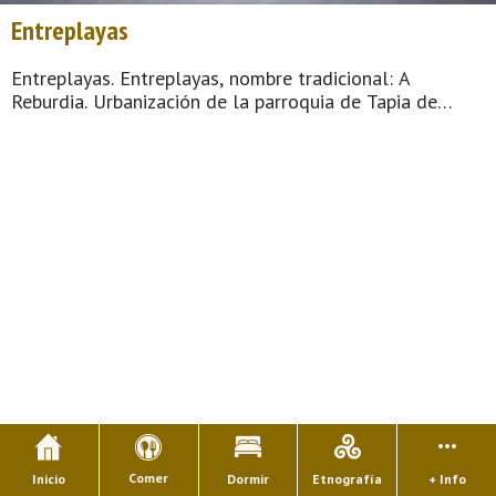
Entreplayas
Entreplayas. Entreplayas, nombre tradicional: A
Reburdia. Urbanización de la parroquia de Tapia de
Casariego (Tapia de Casariego). Dista 1,00 km de la
capital municipal (Tapia de Casariego) y se encuentra a
una altitud de 18 m. Cuenta con 116 vi ...
Comer
Inicio
Dormir
Etnografía
+ Info